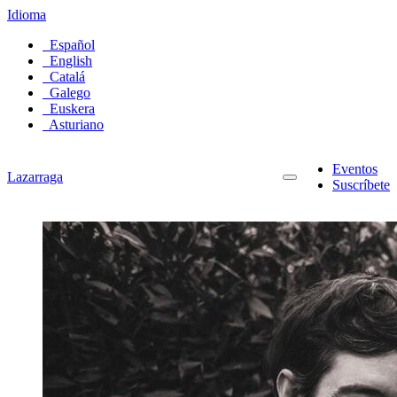
Idioma
Español
English
Catalá
Galego
Euskera
Asturiano
Eventos
Lazarraga
Suscríbete