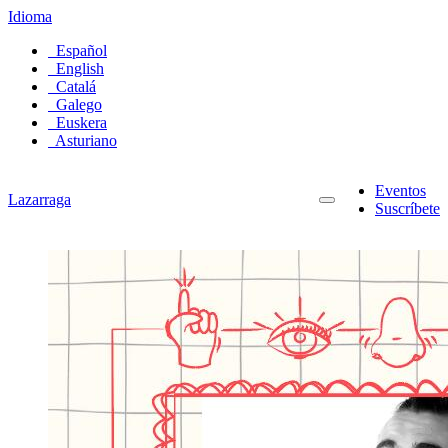
Idioma
Español
English
Catalá
Galego
Euskera
Asturiano
Eventos
Lazarraga
Suscríbete