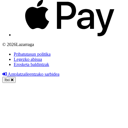
© 2026Lazarraga
Pribatutasun politika
Legezko abisua
Erosketa baldintzak
Antolatzaileentzako sarbidea
Itxi