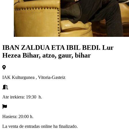
IBAN ZALDUA ETA IBIL BEDI. Lur
Hezea Bihar, atzo, gaur, bihar
IAK Kulturgunea
,
Vitoria-Gasteiz
Ate irekiera:
19:30 h.
Hasiera:
20:00 h.
La venta de entradas online ha finalizado.