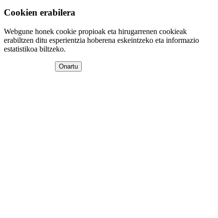
Cookien erabilera
Webgune honek cookie propioak eta hirugarrenen cookieak
erabiltzen ditu esperientzia hoberena eskeintzeko eta informazio
estatistikoa biltzeko.
Onartu