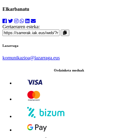
Elkarbanatu
Gertaeraren esteka:
Lazarraga
komunikazioa
@lazarraga.eus
Ordainketa moduak