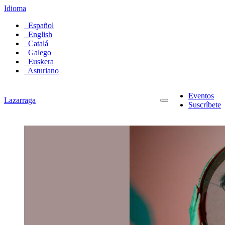
Idioma
Español
English
Catalá
Galego
Euskera
Asturiano
Eventos
Lazarraga
Suscríbete