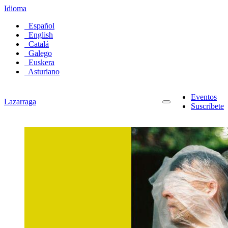
Idioma
Español
English
Catalá
Galego
Euskera
Asturiano
Eventos
Lazarraga
Suscríbete