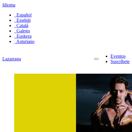
Idioma
Español
English
Catalá
Galego
Euskera
Asturiano
Eventos
Lazarraga
Suscríbete