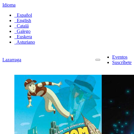
Idioma
Español
English
Catalá
Galego
Euskera
Asturiano
Eventos
Lazarraga
Suscríbete